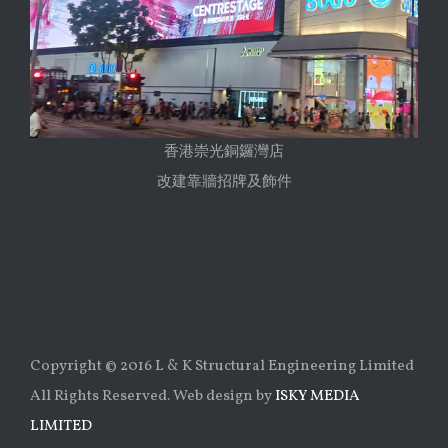
香港崇光銅鑼灣店
改建靠牆招牌及飾件
Copyright © 2016 L & K Structural Engineering Limited
All Rights Reserved. Web design by
ISKY MEDIA
LIMITED