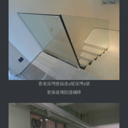
香港深灣惠福道9號深灣9號
更換玻璃防護欄障