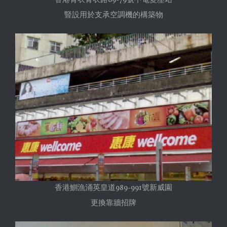
香港青衣青衣路69-79號中電變壓站
豎設用於支承空調機的構築物
香港鰂漁涌英皇道989-991號新威園
更換靠牆招牌