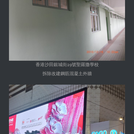
香港沙田銀城街29號聖羅撒學校
拆除改建鋼筋混凝土外牆