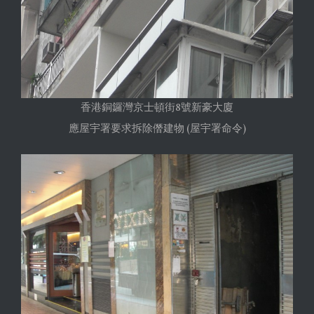
香港銅鑼灣京士頓街8號新豪大廈
應屋宇署要求拆除僭建物 (屋宇署命令)